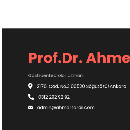
Prof.Dr. Ahme
Gastroenteoroloji Uzmanı
2176. Cad. No.3 06520 Söğütözü/Ankara
0312 292 92 92
admin@ahmerterdil.com