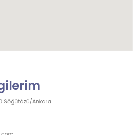
lgilerim
20 Söğütözü/Ankara
l.com