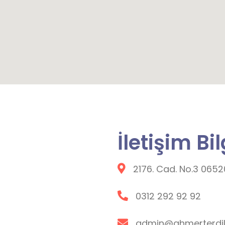
İletişim Bi
2176. Cad. No.3 065
0312 292 92 92
admin@ahmerterdi